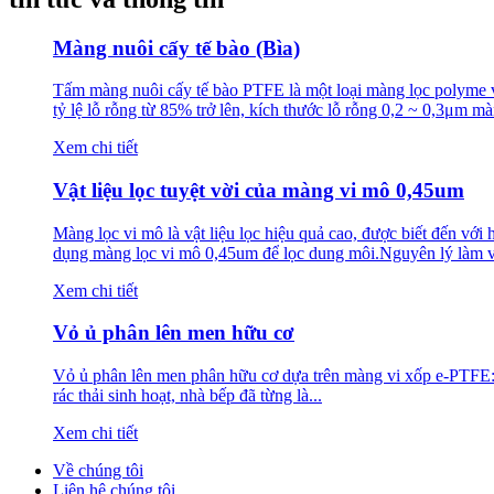
Màng nuôi cấy tế bào (Bìa)
Tấm màng nuôi cấy tế bào PTFE là một loại màng lọc polyme vi
tỷ lệ lỗ rỗng từ 85% trở lên, kích thước lỗ rỗng 0,2 ~ 0,3μm m
Xem chi tiết
Vật liệu lọc tuyệt vời của màng vi mô 0,45um
Màng lọc vi mô là vật liệu lọc hiệu quả cao, được biết đến với 
dụng màng lọc vi mô 0,45um để lọc dung môi.Nguyên lý làm vi
Xem chi tiết
Vỏ ủ phân lên men hữu cơ
Vỏ ủ phân lên men phân hữu cơ dựa trên màng vi xốp e-PTFE: th
rác thải sinh hoạt, nhà bếp đã từng là...
Xem chi tiết
Về chúng tôi
Liên hệ chúng tôi