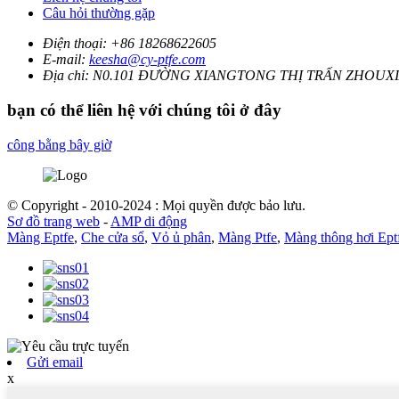
Câu hỏi thường gặp
Điện thoại:
+86 18268622605
E-mail:
keesha@cy-ptfe.com
Địa chỉ:
N0.101 ĐƯỜNG XIANGTONG THỊ TRẤN ZHOUXI
bạn có thể liên hệ với chúng tôi ở đây
công bằng bây giờ
© Copyright - 2010-2024 : Mọi quyền được bảo lưu.
Sơ đồ trang web
-
AMP di động
Màng Eptfe
,
Che cửa sổ
,
Vỏ ủ phân
,
Màng Ptfe
,
Màng thông hơi Ept
Gửi email
x