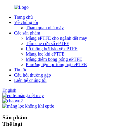
Trang chủ
Về chúng tôi
Tham quan nhà máy
Các sản phẩm
Màng ePTFE cho ngành dệt may
Tấm che cửa sổ ePTFE
Lỗ thông hơi bảo vệ ePTFE
Màng lọc khí ePTFE
Màng điểm bong bóng ePTFE
Phương tiện lọc tổng hợp ePTFE
Tin tức
Câu hỏi thường gặp
Liên hệ chúng tôi
English
Sản phẩm
Thể loại