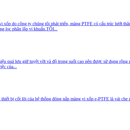
 xốp do công ty chúng tôi phát triển, màng PTFE có cấu trúc lưới th
àng lọc phân lập vi khuẩn.TÔI...
hiệu quả lưu giữ tuyệt vời và độ trong suốt cao nên được sử dụng rộng r
ệc của...
iết bị cốt lõi của hệ thống đóng nắp màng vi xốp e-PTFE là vải che phủ