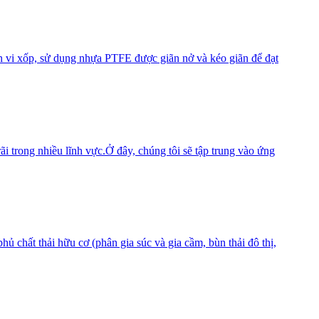
ân vi xốp, sử dụng nhựa PTFE được giãn nở và kéo giãn để đạt
ãi trong nhiều lĩnh vực.Ở đây, chúng tôi sẽ tập trung vào ứng
 chất thải hữu cơ (phân gia súc và gia cầm, bùn thải đô thị,